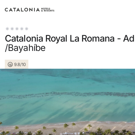
Inicia sesión en tu cuenta
Catalonia Royal La Romana - Ad
/Bayahíbe
9.8/10
¿Olvidaste tu contraseña?
Iniciar sesión
o usa una de estas opciones
Entra con Google
Iniciar sesión solo con mail