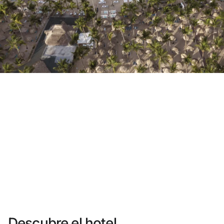
¿Aún no tienes cuenta?
Crear una cuenta
Disfruta los beneficios de formar parte de
Mejor precio garantizado
Cancelación gratuita
Gana dinero con tus reservas
Upgrade gratuito
Descubre el hotel