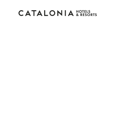
Inicia sesión en tu cue
¿Olvidaste tu contraseña?
Iniciar sesión
o usa una de estas opciones