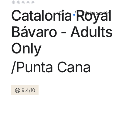
Catalonia Royal
Iniciar sesión
ES
Bávaro - Adults
Only
tienes cuenta?
/Punta Cana
Crear una cuenta
9.4/10
los beneficios de formar parte
r precio garantizado