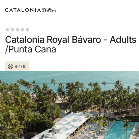
Bitte melden Sie sich an
Catalonia Royal Bávaro - Adults
/Punta Cana
9.4/10
Passwort vergessen?
LOGIN
oder verwenden Sie eine der folgend
Mit Google anmelden
Sitzung nur mit E-Mail-Adresse st