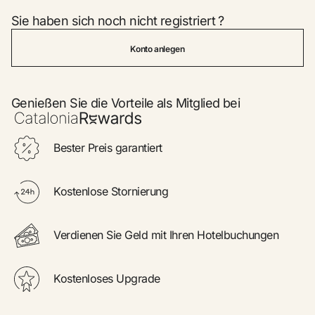
Sie haben sich noch nicht registriert ?
Sie haben sich noch nicht registriert ?
Konto anlegen
Konto anlegen
Genießen Sie die Vorteile als Mitglied bei
Genießen Sie die Vorteile als Mitglied bei
Bester Preis garantiert
Bester Preis garantiert
Kostenlose Stornierung
Kostenlose Stornierung
Verdienen Sie Geld mit Ihren Hotelbuchungen
Verdienen Sie Geld mit Ihren Hotelbuchungen
Kostenloses Upgrade
Kostenloses Upgrade