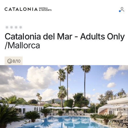
Bitte melden Sie sich an
Catalonia del Mar - Adults Only
/Mallorca
8/10
Passwort vergessen?
LOGIN
oder verwenden Sie eine der folgenden Optionen
Mit Google anmelden
Sitzung nur mit E-Mail-Adresse starten