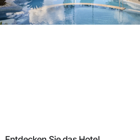
Sie haben sich noch nicht registriert ?
Konto anlegen
Genießen Sie die Vorteile als Mitglied bei
Bester Preis garantiert
Kostenlose Stornierung
Verdienen Sie Geld mit Ihren Hotelbuchungen
Kostenloses Upgrade
Entdecken Sie das Hotel