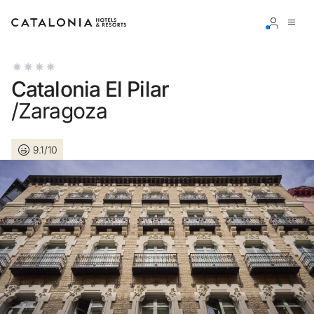
Bitte melden Sie sich an
Catalonia El Pilar
/Zaragoza
9.1/10
Passwort vergessen?
LOGIN
oder verwenden Sie eine der folgenden Optionen
Mit Google anmelden
Sitzung nur mit E-Mail-Adresse starten