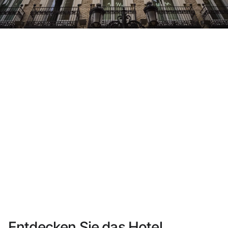
Sie haben sich noch nicht registriert ?
Konto anlegen
Genießen Sie die Vorteile als Mitglied bei
Bester Preis garantiert
Kostenlose Stornierung
Verdienen Sie Geld mit Ihren Hotelbuchungen
Kostenloses Upgrade
Entdecken Sie das Hotel