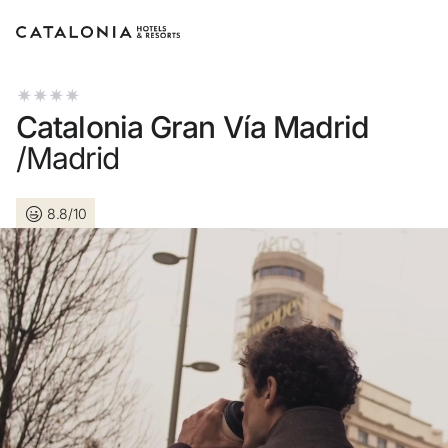
Bitte melden Sie sich an
Catalonia Gran Vía Madrid
/Madrid
8.8/10
Passwort vergessen?
LOGIN
oder verwenden Sie eine der folgenden Option
Mit Google anmelden
Sitzung nur mit E-Mail-Adresse starten