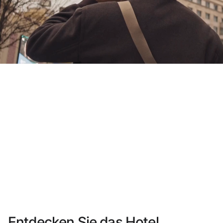
Sie haben sich noch nicht registriert ?
Konto anlegen
Genießen Sie die Vorteile als Mitglied bei
Bester Preis garantiert
Kostenlose Stornierung
Verdienen Sie Geld mit Ihren Hotelbuchungen
Kostenloses Upgrade
Entdecken Sie das Hotel