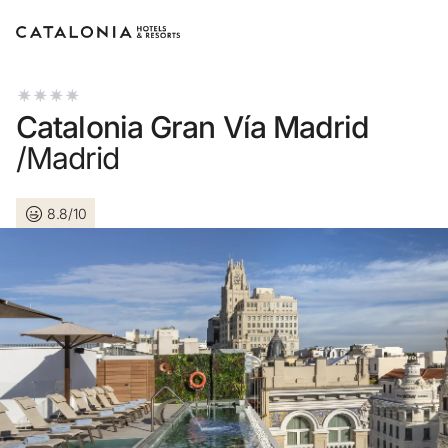
Bitte melden Sie sich an
Catalonia Gran Vía Madrid
/Madrid
8.8/10
Passwort vergessen?
LOGIN
oder verwenden Sie eine der folgenden Option
Mit Google anmelden
Sitzung nur mit E-Mail-Adresse starten