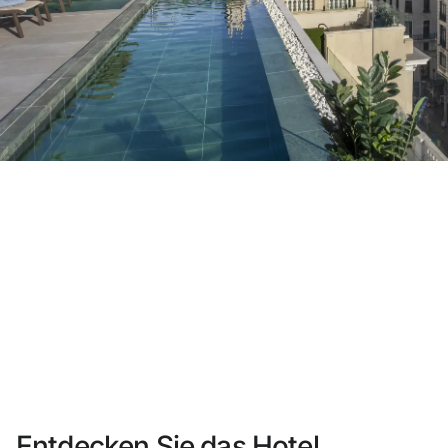
Sie haben sich noch nicht registriert ?
Konto anlegen
Genießen Sie die Vorteile als Mitglied bei
Bester Preis garantiert
Kostenlose Stornierung
Verdienen Sie Geld mit Ihren Hotelbuchungen
Kostenloses Upgrade
Entdecken Sie das Hotel