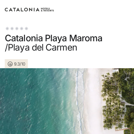
Bitte melden Sie sich an
Catalonia Playa Maroma
/Playa del Carmen
9.3/10
Passwort vergesse
LOGIN
oder verwenden Sie eine der fol
Mit Google anmel
Sitzung nur mit E-Mail-Adres