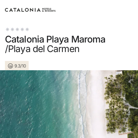
Bitte melden Sie sich an
Catalonia Playa Maroma
/Playa del Carmen
9.3/10
Passwort vergesse
LOGIN
oder verwenden Sie eine der fol
Mit Google anmel
Sitzung nur mit E-Mail-Adres