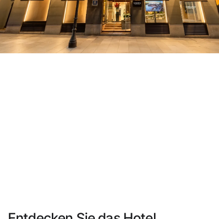
Sie haben sich noch nicht registriert ?
Konto anlegen
Genießen Sie die Vorteile als Mitglied bei
Bester Preis garantiert
Kostenlose Stornierung
Verdienen Sie Geld mit Ihren Hotelbuchungen
Kostenloses Upgrade
Entdecken Sie das Hotel