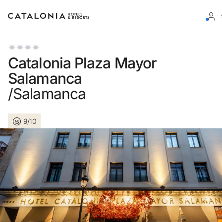
Bitte melden Sie sich an
Catalonia Plaza Mayor
Salamanca
/Salamanca
Passwort vergessen?
9/10
LOGIN
oder verwenden Sie eine der folgenden Optionen
Mit Google anmelden
Sitzung nur mit E-Mail-Adresse starten