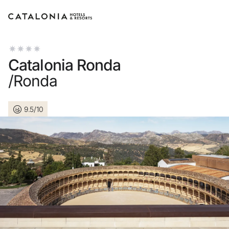
Bitte melden Sie sich an
Catalonia Ronda
/Ronda
9.5/10
Passwort vergessen?
LOGIN
oder verwenden Sie eine der folgenden Optionen
Mit Google anmelden
Sitzung nur mit E-Mail-Adresse starten