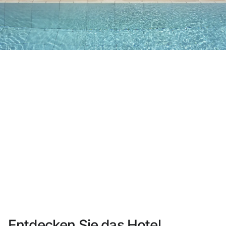
Sie haben sich noch nicht registriert ?
Konto anlegen
Genießen Sie die Vorteile als Mitglied bei
Bester Preis garantiert
Kostenlose Stornierung
Verdienen Sie Geld mit Ihren Hotelbuchungen
Kostenloses Upgrade
Entdecken Sie das Hotel