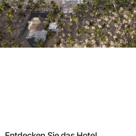
Sie haben sich noch nicht registriert ?
Konto anlegen
Genießen Sie die Vorteile als Mitglied bei
Bester Preis garantiert
Kostenlose Stornierung
Verdienen Sie Geld mit Ihren Hotelbuchungen
Kostenloses Upgrade
Entdecken Sie das Hotel