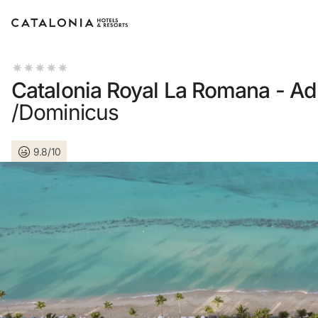
Bitte melden Sie sich an
Catalonia Royal La Romana - Ad
/Dominicus
9.8/10
Passwort vergessen?
LOGIN
oder verwenden Sie eine der folgenden Option
Mit Google anmelden
Sitzung nur mit E-Mail-Adresse starten