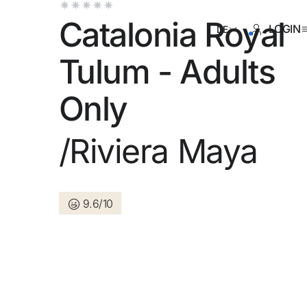
Catalonia Royal
LOGIN
DE
Tulum - Adults
Only
ben sich noch nicht registriert ?
/Riviera Maya
Konto anlegen
9.6/10
en Sie die Vorteile als Mitglied bei
Bester Preis garantiert