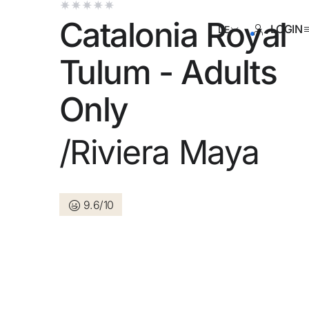
Catalonia Royal
LOGIN
DE
Tulum - Adults
Only
ben sich noch nicht registriert ?
/Riviera Maya
Konto anlegen
9.6/10
en Sie die Vorteile als Mitglied bei
Bester Preis garantiert