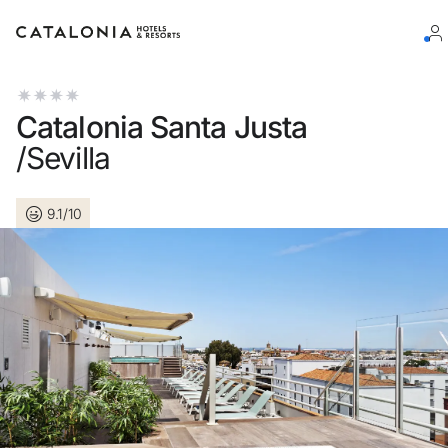
Bitte melden Sie sich an
Catalonia Santa Justa
/Sevilla
9.1/10
Passwort vergessen?
LOGIN
oder verwenden Sie eine der folgenden Optionen
Mit Google anmelden
Sitzung nur mit E-Mail-Adresse starten