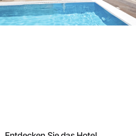
Sie haben sich noch nicht registriert ?
Konto anlegen
Genießen Sie die Vorteile als Mitglied bei
Bester Preis garantiert
Kostenlose Stornierung
Verdienen Sie Geld mit Ihren Hotelbuchungen
Kostenloses Upgrade
Entdecken Sie das Hotel