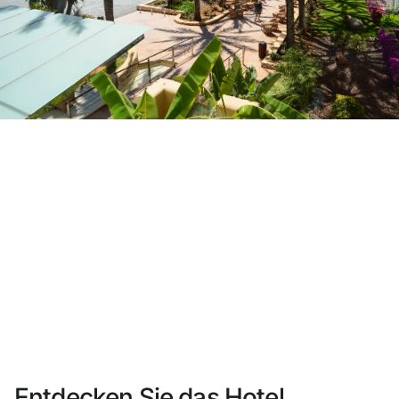
Sie haben sich noch nicht registriert ?
Konto anlegen
Genießen Sie die Vorteile als Mitglied bei
Bester Preis garantiert
Kostenlose Stornierung
Verdienen Sie Geld mit Ihren Hotelbuchungen
Kostenloses Upgrade
Entdecken Sie das Hotel