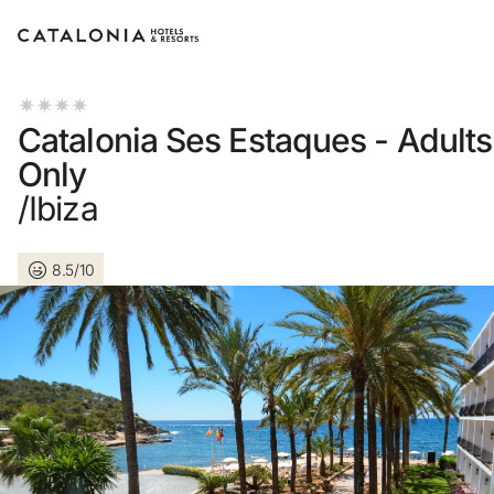
Bitte melden Sie sich an
Catalonia Ses Estaques - Adults
Only
/Ibiza
Passwort vergessen?
8.5/10
LOGIN
oder verwenden Sie eine der folgenden Optionen
Mit Google anmelden
Sitzung nur mit E-Mail-Adresse starten