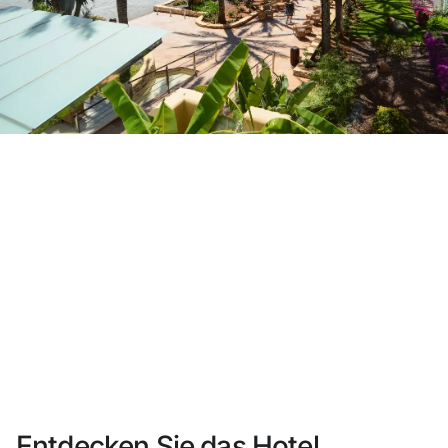
Sie haben sich noch nicht registriert ?
Konto anlegen
Genießen Sie die Vorteile als Mitglied bei
Bester Preis garantiert
Kostenlose Stornierung
Verdienen Sie Geld mit Ihren Hotelbuchungen
Kostenloses Upgrade
Entdecken Sie das Hotel