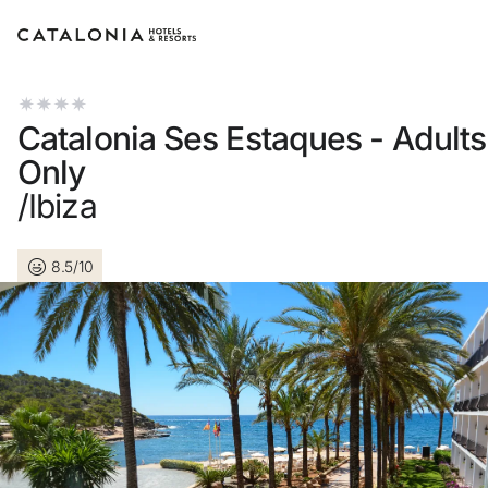
Bitte melden Sie sich an
Catalonia Ses Estaques - Adults
Only
/Ibiza
Passwort vergessen?
8.5/10
LOGIN
oder verwenden Sie eine der folgenden Optionen
Mit Google anmelden
Sitzung nur mit E-Mail-Adresse starten