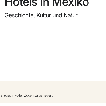
Hotels in Mexiko
0
uf Anfrage)
Kostenlose Stornierung
Geschichte, Kultur und Natur
nzufügen +
Verdienen Sie Geld mit Ihren Hotelbuchungen
Kostenloses Upgrade
Paradies in vollen Zügen zu genießen.