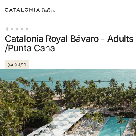
Inicia sesión en tu cuenta
Catalonia Royal Bávaro - Adults
/Punta Cana
9.4/10
¿Olvidaste tu contraseña?
Iniciar sesión
o usa una de estas opciones
Entra con Google
Iniciar sesión solo con mail