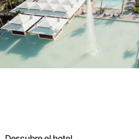
¿Aún no tienes cuenta?
Crear una cuenta
Disfruta los beneficios de formar parte de
Mejor precio garantizado
Cancelación gratuita
Gana dinero con tus reservas
Upgrade gratuito
Descubre el hotel