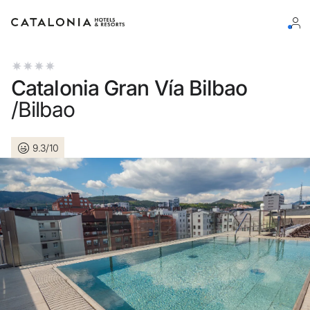
Bitte melden Sie sich an
Catalonia Gran Vía Bilbao
/Bilbao
9.3/10
Passwort vergessen?
LOGIN
oder verwenden Sie eine der folgenden Optionen
Mit Google anmelden
Sitzung nur mit E-Mail-Adresse starten