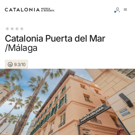
Bitte melden Sie sich an
Catalonia Puerta del Mar
/Málaga
9.3/10
Passwort vergessen?
LOGIN
oder verwenden Sie eine der folgenden Optionen
Mit Google anmelden
Sitzung nur mit E-Mail-Adresse starten