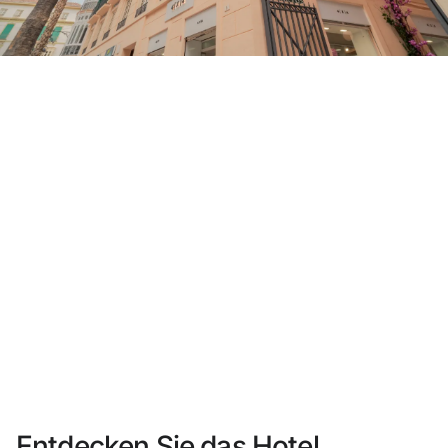
Sie haben sich noch nicht registriert ?
Konto anlegen
Genießen Sie die Vorteile als Mitglied bei
Bester Preis garantiert
Kostenlose Stornierung
Verdienen Sie Geld mit Ihren Hotelbuchungen
Kostenloses Upgrade
Entdecken Sie das Hotel