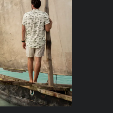
0
enlose Stornierung
ienen Sie Geld mit Ihren
lbuchungen
enloses Upgrade