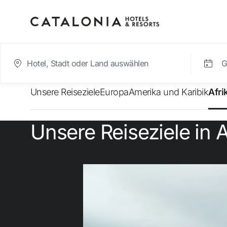
G
A
Unsere Reiseziele
Europa
Amerika und Karibik
Afri
Bitte melden Sie sich 
Unsere Reiseziele in A
Passwort vergessen?
LOGIN
oder verwenden Sie eine der folgenden