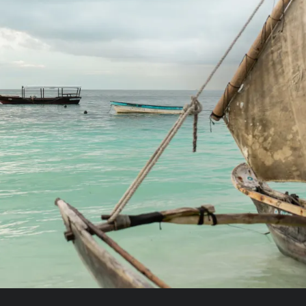
0 - 1 Jahr (Kinderbett auf Anfrage)
Kost
ten
Verd
Weiteres Zimmer hinzufügen +
Hote
Kost