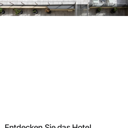
Sie haben sich noch nicht registriert ?
Konto anlegen
Genießen Sie die Vorteile als Mitglied bei
Bester Preis garantiert
Kostenlose Stornierung
Verdienen Sie Geld mit Ihren Hotelbuchungen
Kostenloses Upgrade
Entdecken Sie das Hotel