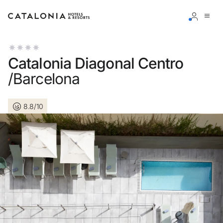
Bitte melden Sie sich an
Catalonia Diagonal Centro
/Barcelona
8.8/10
Passwort vergessen?
LOGIN
oder verwenden Sie eine der folgenden Optionen
Mit Google anmelden
Sitzung nur mit E-Mail-Adresse starten