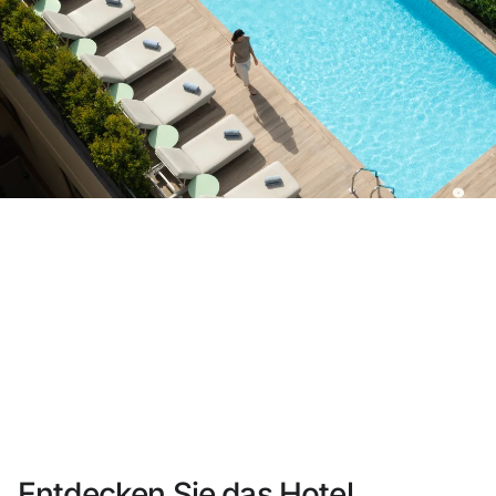
Sie haben sich noch nicht registriert ?
Konto anlegen
Genießen Sie die Vorteile als Mitglied bei
Bester Preis garantiert
Kostenlose Stornierung
Verdienen Sie Geld mit Ihren Hotelbuchungen
Kostenloses Upgrade
Entdecken Sie das Hotel