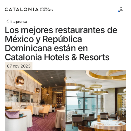
Ir a prensa
Los mejores restaurantes de
Inicia sesión en tu cuenta
México y República
Dominicana están en
Catalonia Hotels & Resorts
07 nov 2023
¿Olvidaste tu contraseña?
Iniciar sesión
o usa una de estas opciones
Entra con Google
Iniciar sesión solo con mail