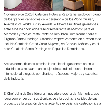
¿Aún no tienes cuenta?
Noviembre de 2023 | Catalonia Hotels & Resorts ha salido como uno
Crear una cuenta
de los grandes ganadores de la ceremonia de los World Culinary
Awards y los World Luxury Awards, al llevarse múltiples galardones,
entre ellos los codiciados “Mejor restaurante de México” para el
Memòries y “Mejor Restaurante de República Dominicana” para el
Disfruta los beneficios de formar parte de
Filigrana Santo Domingo. Ubicados respectivamente en el resort todo
incluido Catalonia Grand Costa Mujeres, en Cancún, México y en el
hotel Catalonia Santo Domingo en República Dominicana.
Mejor precio garantizado
Cancelación gratuita
Ambas competiciones premian la excelencia gastronómica en la
industria de la restauración de lujo, ofreciendo el reconocimiento
internacional otorgado por clientes, huéspedes, viajeros y expertos
Gana dinero con tus reservas
de la industria.
Upgrade gratuito
El Chef John de Sola lidera la innovadora cocina del Memòries, que
logra sorprender con sus técnicas de alta cocina, la calidad de sus
productos y la creación de una auténtica experiencia gastronómica a