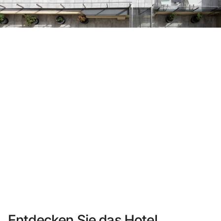
Sie haben sich noch nicht registriert ?
Konto anlegen
Genießen Sie die Vorteile als Mitglied bei
Bester Preis garantiert
Kostenlose Stornierung
Verdienen Sie Geld mit Ihren Hotelbuchungen
Kostenloses Upgrade
Entdecken Sie das Hotel