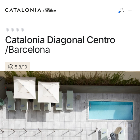
Bitte melden Sie sich an
Catalonia Diagonal Centro
/Barcelona
8.8/10
Passwort vergessen?
LOGIN
oder verwenden Sie eine der folgenden Optionen
Mit Google anmelden
Sitzung nur mit E-Mail-Adresse starten