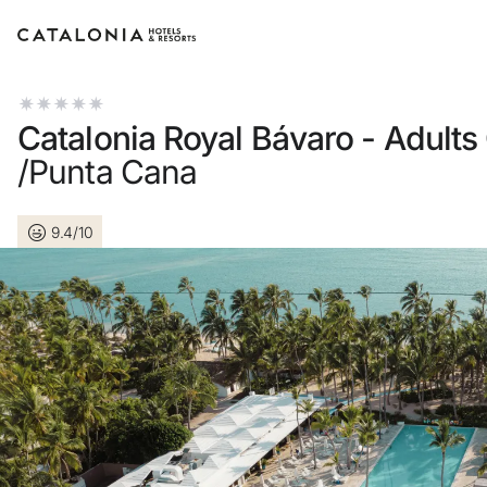
Bitte melden Sie sich an
Catalonia Royal Bávaro - Adults
/Punta Cana
9.4/10
Passwort vergessen?
LOGIN
oder verwenden Sie eine der folgend
Mit Google anmelden
Sitzung nur mit E-Mail-Adresse st