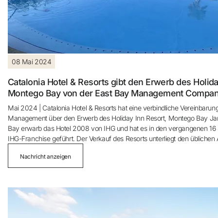
Sie haben sich noch nicht registriert ?
Konto anlegen
08 Mai 2024
Genießen Sie die Vorteile als Mitglied bei
Catalonia Hotel & Resorts gibt den Erwerb des Holida
Bester Preis garantiert
Montego Bay von der East Bay Management Company
Mai 2024 | Catalonia Hotel & Resorts hat eine verbindliche Vereinbarun
Management über den Erwerb des Holiday Inn Resort, Montego Bay Jam
Kostenlose Stornierung
Bay erwarb das Hotel 2008 von IHG und hat es in den vergangenen 16 J
IHG-Franchise geführt. Der Verkauf des Resorts unterliegt den übliche
und wird bis zum 30. Juni 2024 unter der Marke Holiday Inn weitergefüh
Verdienen Sie Geld mit Ihren Hotelbuchungen
Nachricht anzeigen
Das All-inclusive-Resort mit 512 Zimmern verfügt über ein Spa, vier Resta
zwei Swimmingpools, Tennis, Minigolf, abendliche Shows und Unterha
500 Meter langen, unberührten weißen Sandstrand und eine Strandprom
Kostenloses Upgrade
auch der Rose Hall Club, ein spezieller Bereich des Hotels mit 52 Zimmer
Erwachsene reserviert ist.
Felix Navas, General Manager von Catalonia Hotels & Resorts, komment